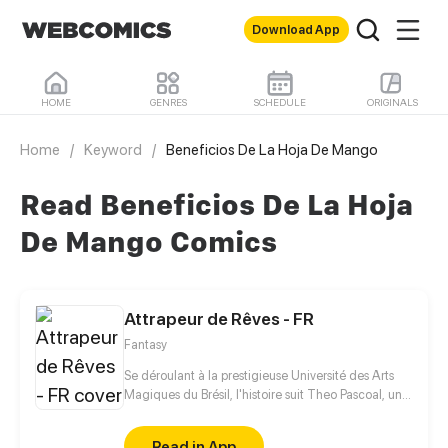
Download App
HOME
GENRES
SCHEDULE
ORIGINALS
Home
/
Keyword
/
Beneficios De La Hoja De Mango
Read Beneficios De La Hoja
De Mango Comics
Attrapeur de Rêves - FR
Fantasy
Se déroulant à la prestigieuse Université des Arts
Magiques du Brésil, l'histoire suit Theo Pascoal, un
jeune sorcier qui est le pire des étudiants et qui a le
talent de faire exploser les salles de classe avec des
Read in App