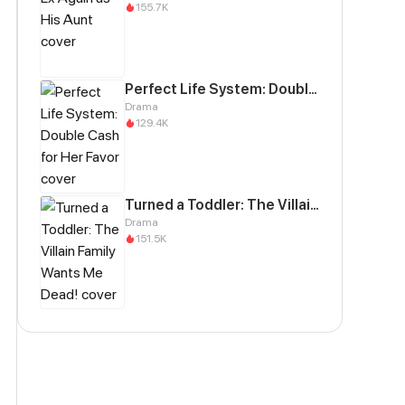
155.7K
Perfect Life System: Double Cash for Her Favor
Drama
129.4K
Turned a Toddler: The Villain Family Wants Me Dead!
Drama
151.5K