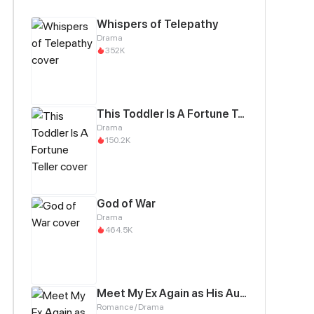
Whispers of Telepathy
Drama
352K
This Toddler Is A Fortune Teller
Drama
150.2K
God of War
Drama
464.5K
Meet My Ex Again as His Aunt
Romance / Drama