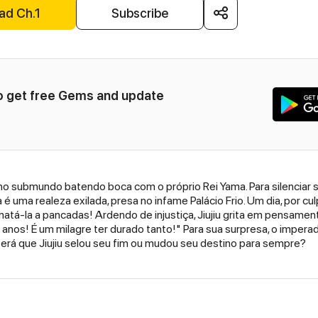
ad Ch.1
Subscribe
to get free Gems and update 
r no submundo batendo boca com o próprio Rei Yama. Para silenciar
ma realeza exilada, presa no infame Palácio Frio. Um dia, por culpa 
 matá-la a pancadas! Ardendo de injustiça, Jiujiu grita em pensamen
anos! É um milagre ter durado tanto!" Para sua surpresa, o imperad
á que Jiujiu selou seu fim ou mudou seu destino para sempre?