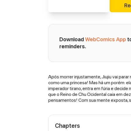
Re
Download 
WebComics App
 
reminders.
Após morrer injustamente, Jiujiu vai para
Synopsis
como uma princesa! Mas há um porém: ela é u
imperador tirano, entra em fúria e decide
que o Reino de Chu Ocidental caia em dez 
pensamentos! Com sua mente exposta, ser
Chapters