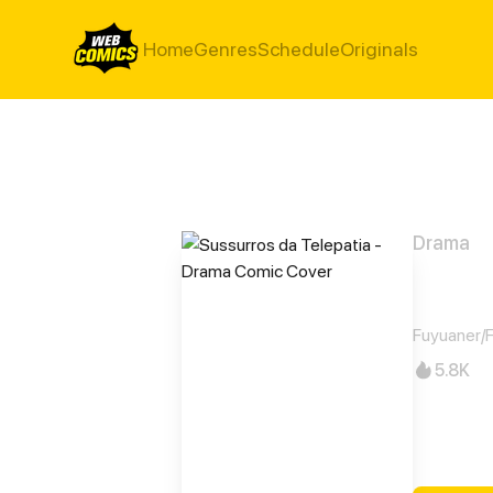
Home
Genres
Schedule
Originals
Drama
Suss
Fuyuaner/
5.8K