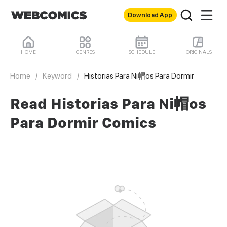
Download App
HOME
GENRES
SCHEDULE
ORIGINALS
Home
/
Keyword
/
Historias Para Ni帽os Para Dormir
Read Historias Para Ni帽os
Para Dormir Comics