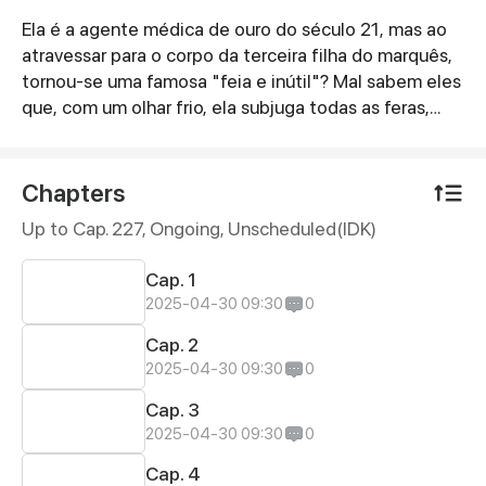
Ela é a agente médica de ouro do século 21, mas ao
Synopsis
atravessar para o corpo da terceira filha do marquês,
tornou-se uma famosa "feia e inútil"? Mal sabem eles
que, com um olhar frio, ela subjuga todas as feras,
pisa em mulheres más e homens desprezíveis,
transformando-se em uma invocadora de elite,
enfrentando deuses e demônios! Enquanto se diverte
Chapters
humilhando os vilões e perdendo peso, ela
Up to Cap. 227, Ongoing
, Unscheduled(IDK)
inesperadamente atrai a atenção de um tio do
imperador astuto: "A princesa é tão bela quanto uma
Cap. 1
deusa, mantenham-na sob vigilância, qualquer um
2025-04-30 09:30
0
que se aproxime será eliminado sem piedade!"
"Socorro! Será que posso devolver esse marido
Cap. 2
grudento que é bonito, mas tem um gosto
2025-04-30 09:30
0
duvidoso?"
Cap. 3
2025-04-30 09:30
0
Cap. 4