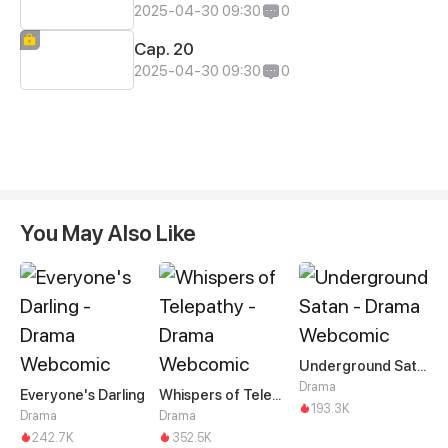
2025-04-30 09:30
0
Cap. 20
2025-04-30 09:30
0
You May Also Like
Underground Satan
Drama
Everyone's Darling
Whispers of Telepathy
193.3K
Drama
Drama
242.7K
352.5K