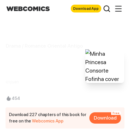
Download App
Drama / Romance Oriental Antigo
Minha Princesa
Consorte Fofinha
iciyuan
454
Free
Download 227 chapters of this book for
Download
free on the
Webcomics App