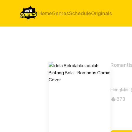
Home
Genres
Schedule
Originals
Romanti
Idol
HangMan 
873