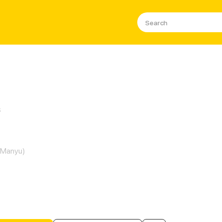
s
a Sekolahku adalah Bintang Bol
(Manyu)