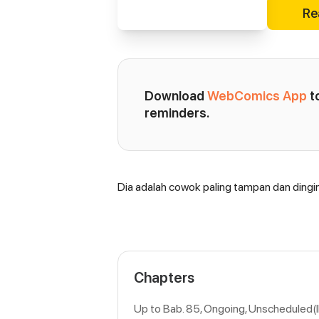
Re
Download 
WebComics App
 
reminders.
Dia adalah cowok paling tampan dan dingi
Synopsis
Chapters
Up to Bab. 85, Ongoing
, Unscheduled(