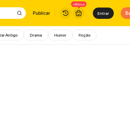
+Bônus
Publicar
Ba
Entrar
al Antigo
Drama
Humor
Ficção
UITOS Online | WebComics