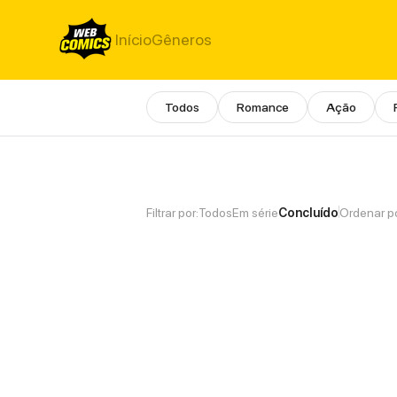
Início
Gêneros
Todos
Romance
Ação
eastern-romance Manhua e Ma
Filtrar por:
Todos
Em série
Concluído
Ordenar po