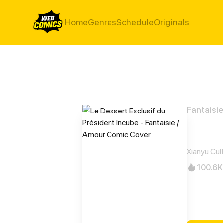
Home
Genres
Schedule
Originals
Fantaisi
Le De
Xianyu Cul
100.6K