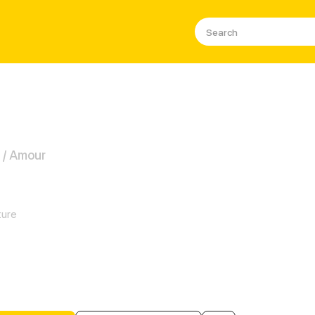
e / Amour
ssert Exclusif du Président In
ture