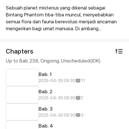
Sebuah planet misterius yang dikenal sebagai
Synopsis
Bintang Phantom tiba-tiba muncul, menyebabkan
semua flora dan fauna berevolusi menjadi ancaman
mengerikan bagi umat manusia. Di ambang
kepunahan, manusia menemukan cara untuk mendarat
di Bintang Phantom, di mana mereka bisa
mendapatkan kekuatan untuk melawan makhluk-
Chapters
makhluk menakutkan ini. Inilah awal dari pencarian
Up to Bab. 238, Ongoing
, Unscheduled(IDK)
berani umat manusia untuk menjelajahi Bintang
Phantom dan memastikan kelangsungan hidup
Bab. 1
mereka...
2025-04-30 09:30
11
Bab. 2
2025-04-30 09:30
2
Bab. 3
2025-04-30 09:30
3
Bab. 4