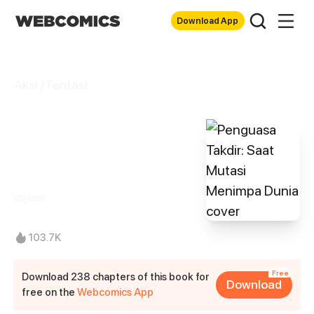
Download App
Aksi / Fantasi
Penguasa Takdir:
Saat Mutasi
Menimpa Dunia
iciyuan
103.7K
Free
Download 238 chapters of this book for
Download
free on the
Webcomics App