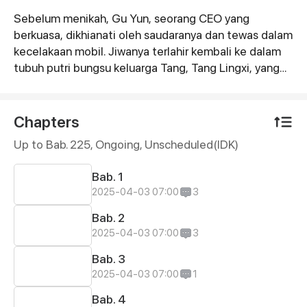
Sebelum menikah, Gu Yun, seorang CEO yang
Synopsis
berkuasa, dikhianati oleh saudaranya dan tewas dalam
kecelakaan mobil. Jiwanya terlahir kembali ke dalam
tubuh putri bungsu keluarga Tang, Tang Lingxi, yang
meninggal muda beberapa tahun sebelumnya.
Dengan identitas baru ini, ia bertekad untuk
melindungi dirinya yang masih remaja, mengungkap
Chapters
kebenaran di balik pengkhianatan saudaranya, dan
Up to Bab. 225, Ongoing
, Unscheduled(IDK)
mengungkap wajah asli tunangannya...
Bab. 1
2025-04-03 07:00
3
Bab. 2
2025-04-03 07:00
3
Bab. 3
2025-04-03 07:00
1
Bab. 4