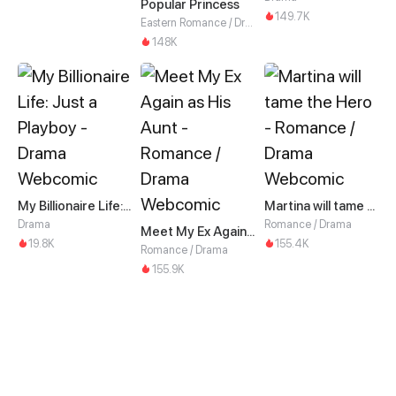
Popular Princess
149.7K
Eastern Romance / Drama
148K
My Billionaire Life: Just a Playboy
Martina will tame the Hero
Drama
Romance / Drama
Meet My Ex Again as His Aunt
19.8K
155.4K
Romance / Drama
155.9K