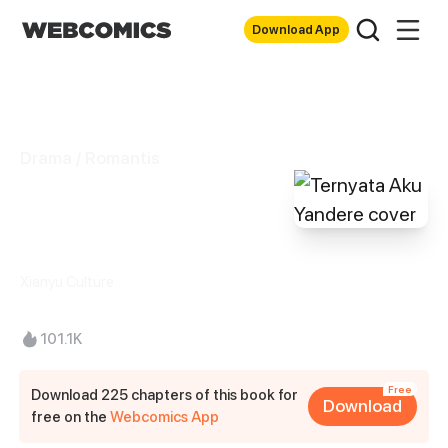
Download App
Drama / Romantis
Ternyata Aku
Yandere
Xianyu Culture
101.1K
Free
Download 225 chapters of this book for
Download
free on the
Webcomics App