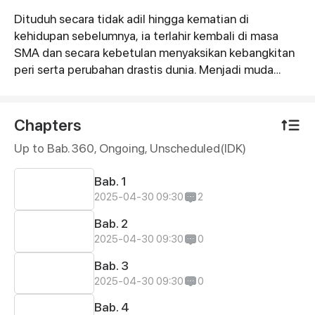
Dituduh secara tidak adil hingga kematian di
Synopsis
kehidupan sebelumnya, ia terlahir kembali di masa
SMA dan secara kebetulan menyaksikan kebangkitan
peri serta perubahan drastis dunia. Menjadi muda
kembali, ia memulai kembali perjalanan kultivasinya.
Kali ini, ia akan melindungi teman dan keluarganya,
tidak akan meninggalkan penyesalan, dan akan
Chapters
menjadi raja abadi!
Up to Bab. 360, Ongoing
, Unscheduled(IDK)
Bab. 1
2025-04-30 09:30
2
Bab. 2
2025-04-30 09:30
0
Bab. 3
2025-04-30 09:30
0
Bab. 4