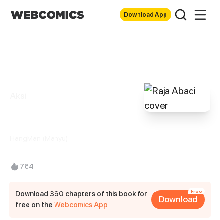
Download App
Aksi
Raja Abadi
HangMan (Manyu)
764
Free
Download 360 chapters of this book for
Download
free on the
Webcomics App