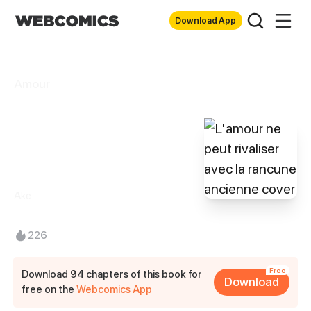
Download App
Amour
L'amour ne peut
rivaliser avec la
rancune ancienne
Ake
226
Free
Download 94 chapters of this book for
Download
free on the
Webcomics App