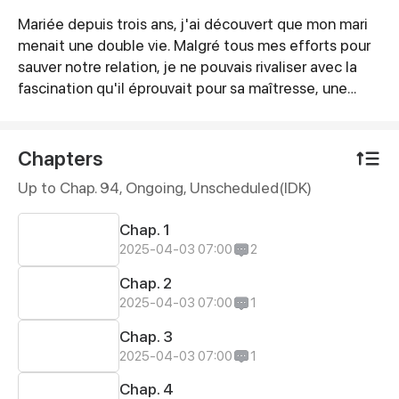
Mariée depuis trois ans, j'ai découvert que mon mari
Synopsis
menait une double vie. Malgré tous mes efforts pour
sauver notre relation, je ne pouvais rivaliser avec la
fascination qu'il éprouvait pour sa maîtresse, une
véritable "fleur rare" à ses yeux. Finalement,
désespérée, j'ai choisi de prendre un chemin
différent pour me reconstruire. C'est alors que Feng
Chapters
Jing est entré dans ma vie, comme un paysage
Up to Chap. 94, Ongoing
, Unscheduled(IDK)
ouvrant la porte à un nouveau monde. Il m'a dit :
"Wutong, il y a tant de gens méprisables dans ce
Chap. 1
monde. Si tu me tiens la main, tu n'auras plus jamais à
2025-04-03 07:00
2
avoir peur."
Chap. 2
2025-04-03 07:00
1
Chap. 3
2025-04-03 07:00
1
Chap. 4