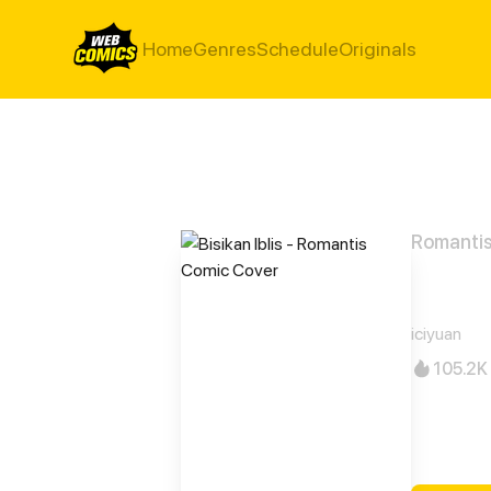
Home
Genres
Schedule
Originals
Romanti
Bisik
iciyuan
105.2K