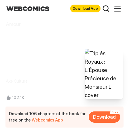
Download App
Amour
Triplés Royaux :
L'Épouse
Précieuse de
Monsieur Li
Ake Culture
102.1K
Free
Download 106 chapters of this book for
Download
free on the
Webcomics App