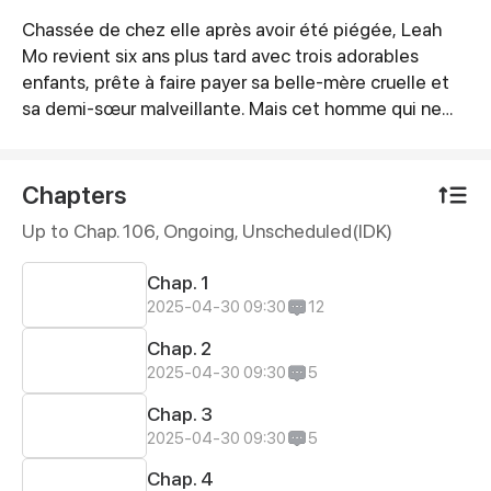
Chassée de chez elle après avoir été piégée, Leah
Synopsis
Mo revient six ans plus tard avec trois adorables
enfants, prête à faire payer sa belle-mère cruelle et
sa demi-sœur malveillante. Mais cet homme qui ne
cesse de croiser son chemin la déconcentre…
Chapters
Up to Chap. 106, Ongoing
, Unscheduled(IDK)
Chap. 1
2025-04-30 09:30
12
Chap. 2
2025-04-30 09:30
5
Chap. 3
2025-04-30 09:30
5
Chap. 4