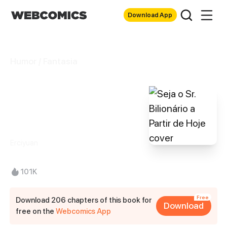
Download App
Humor / Fantasia
Seja o Sr.
Bilionário a Partir
de Hoje
Erciyuan
101K
Free
Download 206 chapters of this book for
Download
free on the
Webcomics App