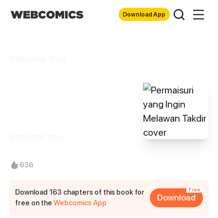
Download App
Romantis Asia
Permaisuri yang
Ingin Melawan
Takdir
XIAO MING TAI JI
636
Free
Download 163 chapters of this book for
Download
free on the
Webcomics App