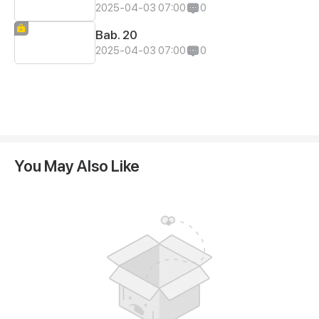
2025-04-03 07:00
0
Bab. 20
2025-04-03 07:00
0
You May Also Like