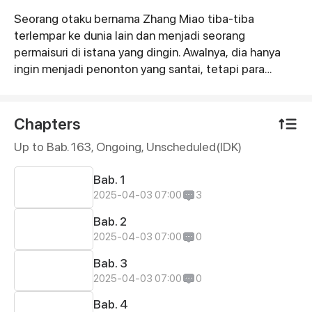
Seorang otaku bernama Zhang Miao tiba-tiba
Synopsis
terlempar ke dunia lain dan menjadi seorang
permaisuri di istana yang dingin. Awalnya, dia hanya
ingin menjadi penonton yang santai, tetapi para
wanita licik di sekitarnya terus menargetkannya.
Dengan sifatnya yang tidak pernah membiarkan
dendam berlalu begitu saja, Zhang Miao memulai
Chapters
perjalanan balas dendamnya, membuat mereka yang
Up to Bab. 163, Ongoing
, Unscheduled(IDK)
menentangnya merasakan akibat dari perbuatan
mereka sendiri.
Bab. 1
2025-04-03 07:00
3
Bab. 2
2025-04-03 07:00
0
Bab. 3
2025-04-03 07:00
0
Bab. 4