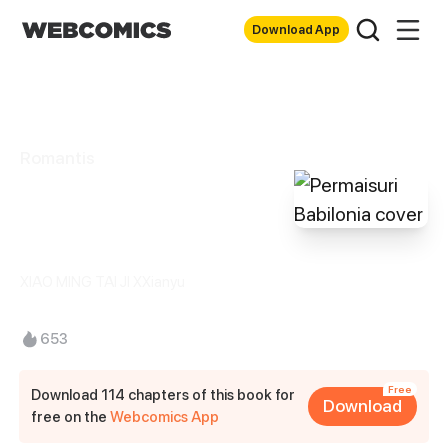
Download App
Romantis
Permaisuri
Babilonia
XIAO MING TAI JI XXianyu
653
Free
Download 114 chapters of this book for
Download
free on the
Webcomics App