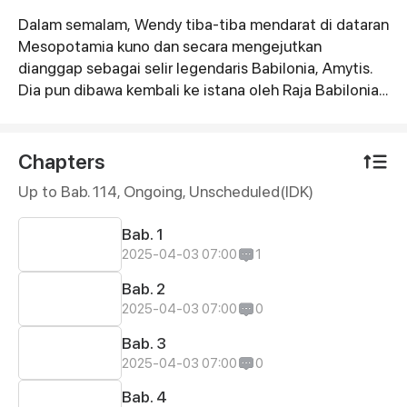
Dalam semalam, Wendy tiba-tiba mendarat di dataran
Synopsis
Mesopotamia kuno dan secara mengejutkan
dianggap sebagai selir legendaris Babilonia, Amytis.
Dia pun dibawa kembali ke istana oleh Raja Babilonia...
Namun, aku hanyalah seorang wanita yang kebetulan
lewat! Aku sama sekali tidak ingin menghabiskan lebih
banyak waktu dengan tiran terkenal ini! Aku hanya
Chapters
ingin pulang! Maka, Wendy pun memulai
Up to Bab. 114, Ongoing
, Unscheduled(IDK)
petualangannya di negeri misterius Babilonia ini,
beradu kecerdikan dan keberanian dengan sang raja
Bab. 1
yang terkenal kejam... sambil diam-diam terlibat dalam
2025-04-03 07:00
1
cinta dan kebencian yang rumit.
Bab. 2
2025-04-03 07:00
0
Bab. 3
2025-04-03 07:00
0
Bab. 4