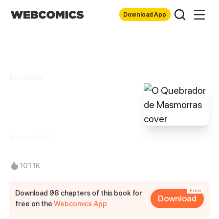
Download App
Fantasia
O Quebrador de
Masmorras
Xiamen 1819
101.1K
Free
Download 98 chapters of this book for
Download
free on the
Webcomics App