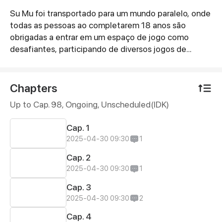
Su Mu foi transportado para um mundo paralelo, onde
Synopsis
todas as pessoas ao completarem 18 anos são
obrigadas a entrar em um espaço de jogo como
desafiantes, participando de diversos jogos de
sobrevivência, como uma versão de esconde-
esconde no estilo "Lobisomem". Su Mu enfrenta
desafios em diferentes cenários ao redor do mundo,
Chapters
lutando incansavelmente para se tornar o vencedor.
Up to Cap. 98, Ongoing
, Unscheduled(IDK)
Cap. 1
2025-04-30 09:30
1
Cap. 2
2025-04-30 09:30
1
Cap. 3
2025-04-30 09:30
2
Cap. 4