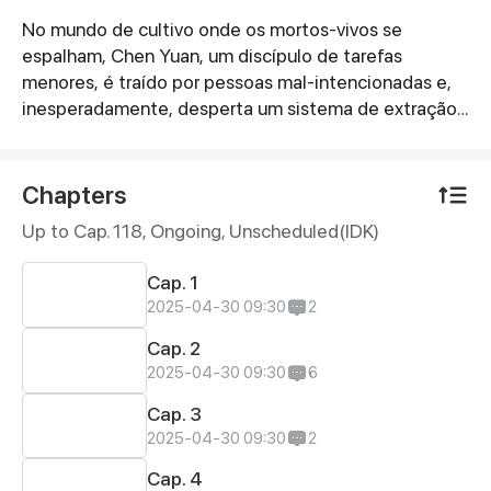
No mundo de cultivo onde os mortos-vivos se
Synopsis
espalham, Chen Yuan, um discípulo de tarefas
menores, é traído por pessoas mal-intencionadas e,
inesperadamente, desperta um sistema de extração
de tudo. Com esse sistema, ele pode extrair o cultivo,
as técnicas e a energia espiritual de qualquer coisa
morta. Com o apoio do sistema, Chen Yuan avança
Chapters
derrotando monstros e subindo de nível, sem saber
Up to Cap. 118, Ongoing
, Unscheduled(IDK)
que por trás de todos os desafios há uma enorme
conspiração tecida contra ele...
Cap. 1
2025-04-30 09:30
2
Cap. 2
2025-04-30 09:30
6
Cap. 3
2025-04-30 09:30
2
Cap. 4