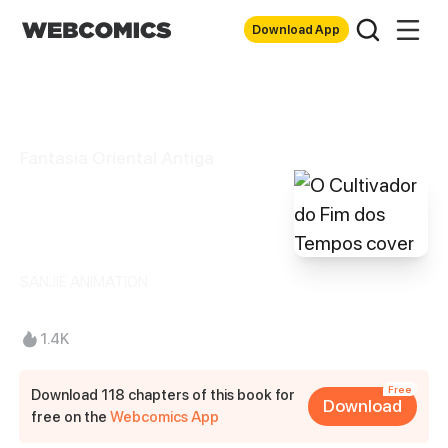
Download App
Fantasia Oriental Antiga
O Cultivador do
Fim dos Tempos
SANJIE ANIMATION
1.4K
Free
Download 118 chapters of this book for
Download
free on the
Webcomics App