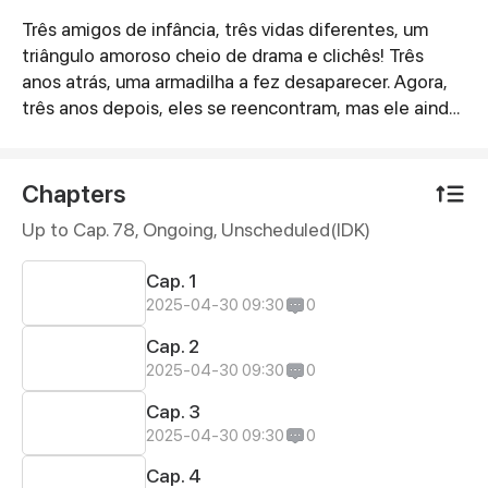
Três amigos de infância, três vidas diferentes, um
Synopsis
triângulo amoroso cheio de drama e clichês! Três
anos atrás, uma armadilha a fez desaparecer. Agora,
três anos depois, eles se reencontram, mas ele ainda
a despreza. Ela passou três anos tentando esquecer
Xia Yusheng, mas o desejo de vê-lo novamente foi
mais forte. Planejava apenas uma última despedida,
Chapters
mas acabou se envolvendo em outra conspiração.
Up to Cap. 78, Ongoing
, Unscheduled(IDK)
Enfrentar novamente o olhar de desprezo de quem
ama ainda dói... Não é que o amor seja amargo, é que
Cap. 1
você ainda não encontrou quem te faça sentir o doce.
2025-04-30 09:30
0
Cap. 2
2025-04-30 09:30
0
Cap. 3
2025-04-30 09:30
0
Cap. 4