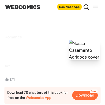
Download App
Romance
Nosso Casamento
Agridoce
Ake
171
Free
Download 78 chapters of this book for
Download
free on the
Webcomics App