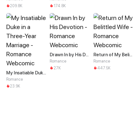
209.8K
174.8K
Drawn In by His Devotion
Return of My Belittled Wife
Romance
Romance
27K
447.5K
My Insatiable Duke in a Three-Year Marriage
Romance
23.9K