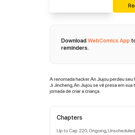
Re
Download 
WebComics App
 
reminders.
A renomada hacker An Jiujou perdeu seu fi
Synopsis
Ji Jincheng, An Jiujou se vê presa em su
jornada de criar a criança.
Chapters
Up to Cap. 220, Ongoing
, Unscheduled