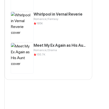
Whirlpool in Vernal Reverie
Romance / Fantasy
185K
Meet My Ex Again as His Aunt
Romance / Drama
155.7K