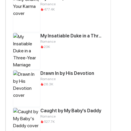
Romance
477.4K
My Insatiable Duke in a Three-Year Marriage
Romance
23K
Drawn In by His Devotion
Romance
26.3K
Caught by My Baby's Daddy
Romance
527.7K