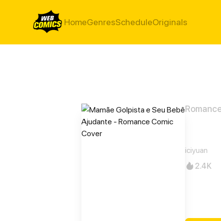
Home
Genres
Schedule
Originals
Romanc
Mamã
iciyuan
2.4K