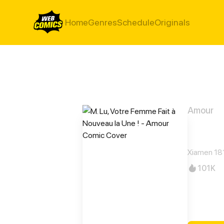
Home
Genres
Schedule
Originals
Amour
M. Lu
Xiamen 18
101K