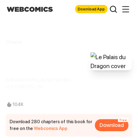
Download App
Drame
Le Palais du
Dragon
NANJING POPULAR NETBOOKS
CULTURE CO.,LTD
104K
Free
Download 280 chapters of this book for
Download
free on the
Webcomics App