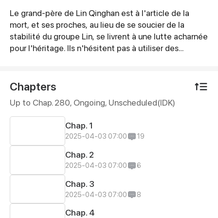
Le grand-père de Lin Qinghan est à l'article de la
Synopsis
mort, et ses proches, au lieu de se soucier de la
stabilité du groupe Lin, se livrent à une lutte acharnée
pour l'héritage. Ils n'hésitent pas à utiliser des
méthodes ignobles pour piéger la jeune PDG, Lin
Qinghan. Cependant, toutes leurs manigances sont
déjouées par Zhang Xuan, le gendre surnommé
Chapters
"Satan", maître du Palais du Dragon.
Up to Chap. 280, Ongoing
, Unscheduled(IDK)
Chap. 1
2025-04-03 07:00
19
Chap. 2
2025-04-03 07:00
6
Chap. 3
2025-04-03 07:00
8
Chap. 4