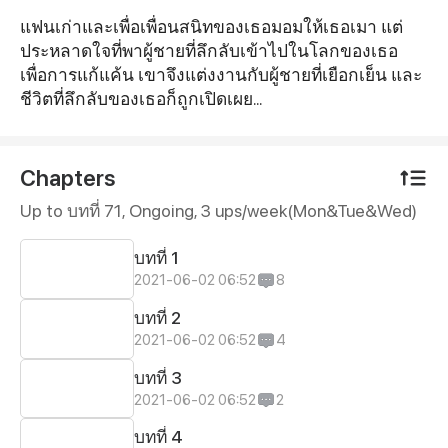
แฟนเก่าและเพื่อเพื่อนสนิทของเธอมอมให้เธอเมา แต่
Synopsis
ประหลาดใจที่พาผู้ชายที่ลึกลับเข้าไปในโลกของเธอ
เพื่อการแก้แค้น เขาจึงแต่งงานกับผู้ชายที่เยือกเย็น และ
ชีวิตที่ลึกลับของเธอก็ถูกเปิดเผย...
Chapters
Up to บทที่ 71, Ongoing
, 3 ups/week(Mon&Tue&Wed)
บทที่ 1
2021-06-02 06:52
8
บทที่ 2
2021-06-02 06:52
4
บทที่ 3
2021-06-02 06:52
2
บทที่ 4