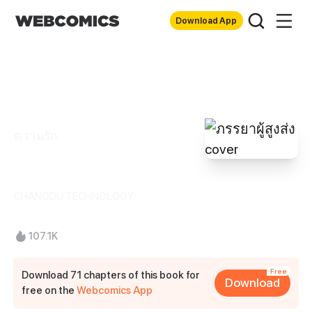
Download App
ความรัก
ภรรยาผู้สูงส่ง
CHANGDU TECHNOLOGY
107.1K
Free
Download 71 chapters of this book for
Download
free on the
Webcomics App