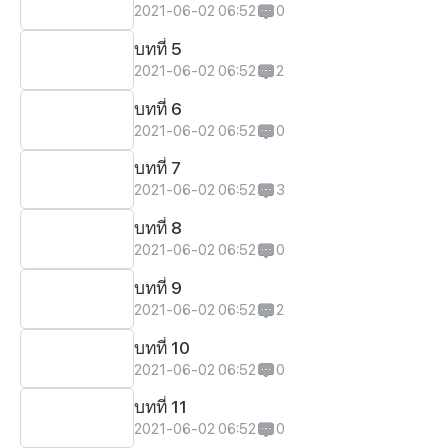
2021-06-02 06:52
0
บทที่ 5
2021-06-02 06:52
2
บทที่ 6
2021-06-02 06:52
0
บทที่ 7
2021-06-02 06:52
3
บทที่ 8
2021-06-02 06:52
0
บทที่ 9
2021-06-02 06:52
2
บทที่ 10
2021-06-02 06:52
0
บทที่ 11
2021-06-02 06:52
0