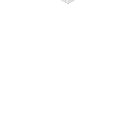
Download this App and